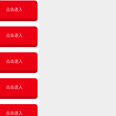
点击进入
点击进入
点击进入
点击进入
点击进入