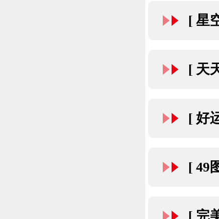
[ 星
[ 天
[ 好
[ 4
[ 完