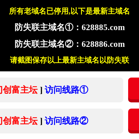
所有老域名已停用,以下是最新主域名
防失联主域名①：628885.com
防失联主域名②：628886.com
请截图保存以上最新主域名以防失联
门创富主坛
]
访问线路①
门创富主坛
]
访问线路②